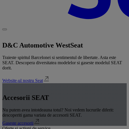
D&C Automotive West
Seat
Traieste spiritul Barcelonei si sentimentul de libertate. Asta este
SEAT. Descopera diversitatea modelelor si gaseste modelul SEAT
dorit.
Website-ul nostru Seat
Accesorii SEAT
Nu putem avea intotdeauna totul? Noi vedem lucrurile diferit:
descoperiti gama variata de accesorii SEAT.
Gaseste accesorii
Oferte si actiuni de service