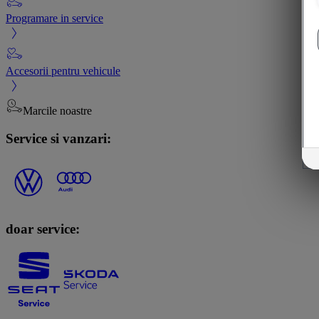
Programare in service
Accesorii pentru vehicule
Marcile noastre
Service si vanzari:
doar service: