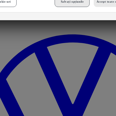
okie-uri
Salvați opțiunile
Accept toate 