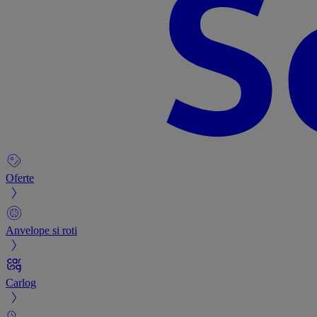
Oferte
Anvelope si roti
Carlog