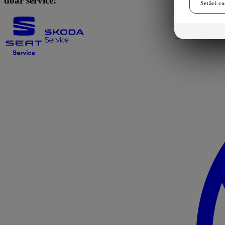
doar service:
Setări co