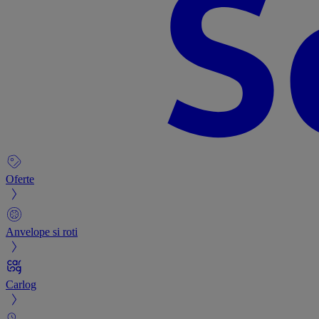
Oferte
Anvelope si roti
Carlog