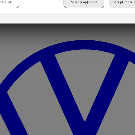
okie-uri
Salvați opțiunile
Accept toate 