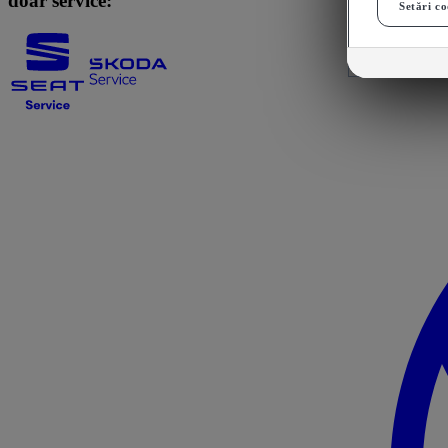
doar service:
Setări co