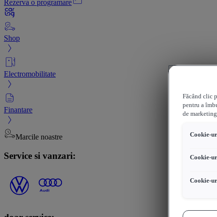
Rezerva o programare
Shop
Electromobilitate
Făcând clic p
pentru a îmbu
Finantare
de marketing
Cookie-uri
Marcile noastre
Service si vanzari:
Cookie-ur
Cookie-ur