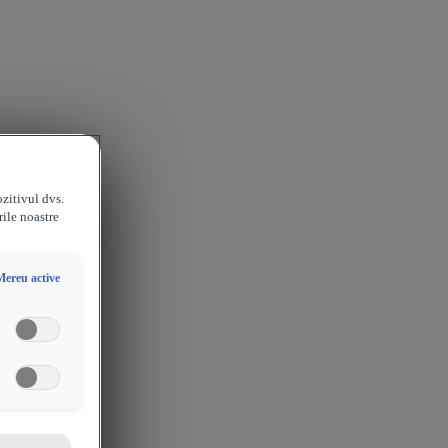
ozitivul dvs.
rile noastre
Mereu active